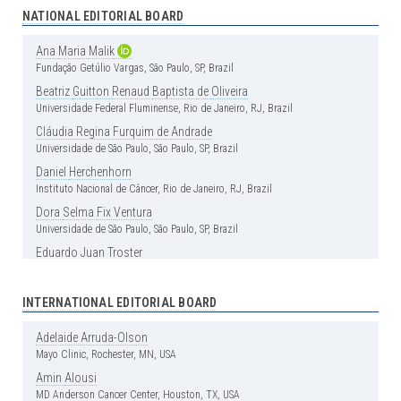
Universidade de São Paulo, São Paulo, SP, Brazil
NATIONAL EDITORIAL BOARD
Henrique
Andrade
Rodrigues
da
Fonseca
Ana
Maria
Malik
Hospital Israelita Albert Einstein, São Paulo, SP, Brazil
Fundação Getúlio Vargas, São Paulo, SP, Brazil
Clinical Medicine
Beatriz
Guitton
Renaud
Baptista
de
Oliveira
Universidade Federal Fluminense, Rio de Janeiro, RJ, Brazil
Érika
Bevilaqua
Rangel
Instituto Israelita de Ensino e Pesquisa Albert Einstein, São Paulo, SP, Brazil
Cláudia
Regina
Furquim
de
Andrade
Universidade de São Paulo, São Paulo, SP, Brazil
Luciano
Cesar
Pontes
de
Azevedo
Instituto Israelita de Ensino e Pesquisa Albert Einstein, São Paulo, SP, Brazil
Daniel
Herchenhorn
Instituto Nacional de Câncer, Rio de Janeiro, RJ, Brazil
Luis
Fernando
Aranha
Camargo
Hospital Israelita Albert Einstein, São Paulo, SP, Brazil
Dora
Selma
Fix
Ventura
Universidade de São Paulo, São Paulo, SP, Brazil
Marcos
de
Lima
The Ohio State University – Columbus, OH, USA
Eduardo
Juan
Troster
Hospital Israelita Albert Einstein, São Paulo, SP, Brazil
Milton
de
Arruda
Martins
Hospital das Clínica, Faculdade de Medicina, Universidade de São Paulo,
Erney
Felicio
Plessmann
de
Camargo†
INTERNATIONAL EDITORIAL BOARD
São Paulo, SP, Brazil
Universidade de São Paulo, São Paulo, SP, Brazil (In memoriam)
Selma
Maria
Bezerra
Jerônimo
Helena
Bonciani
Nader
Adelaide
Arruda-Olson
Universidade Federal do Rio Grande do Norte, Natal, RN, Brazil
Instituto de Farmacologia e Biologia Molecular, Escola Paulista de Medicina,
Mayo Clinic, Rochester, MN, USA
Universidade Federal de São Paulo, São Paulo, SP, Brazil
Amin
Alousi
Clinical Surgery
José
Eduardo
Aguilar
Siqueira
do
Nascimento
MD Anderson Cancer Center, Houston, TX, USA
Andy
Petroianu